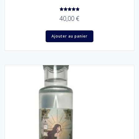
Note
40,00
€
5.00
sur 5
Ajouter au panier