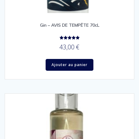
Gin – AVIS DE TEMPÊTE 70cL
Note
43,00
€
5.00
sur 5
Ajouter au panier